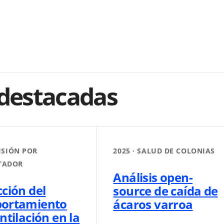
s destacadas
VISIÓN POR
2025 · SALUD DE COLONIAS
TADOR
Análisis open-
ción del
source de caída de
ortamiento
ácaros varroa
ntilación en la