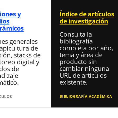
iones y
Índice de artículos
ios
de investigación
rámicos
Consulta la
bibliografía
nes generales
completa por año,
 apicultura de
tema y área de
sión, stacks de
producto sin
oreo digital y
cambiar ninguna
dos de
URL de artículos
dizaje
existente.
ático.
BIBLIOGRAFÍA ACADÉMICA
ÍCULOS