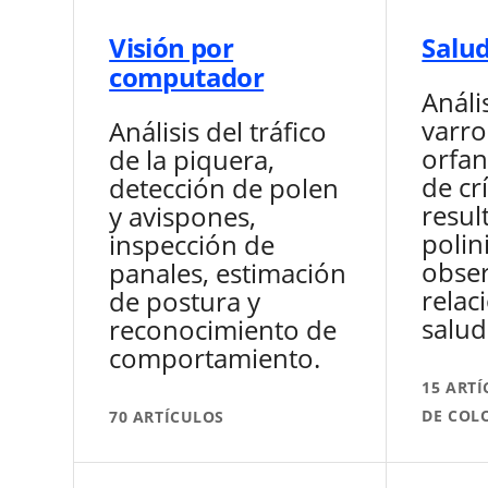
Visión por
Salud
computador
Análi
varro
Análisis del tráfico
orfan
de la piquera,
de cr
detección de polen
resul
y avispones,
polin
inspección de
obser
panales, estimación
relac
de postura y
salud
reconocimiento de
comportamiento.
15 ART
DE COL
70 ARTÍCULOS