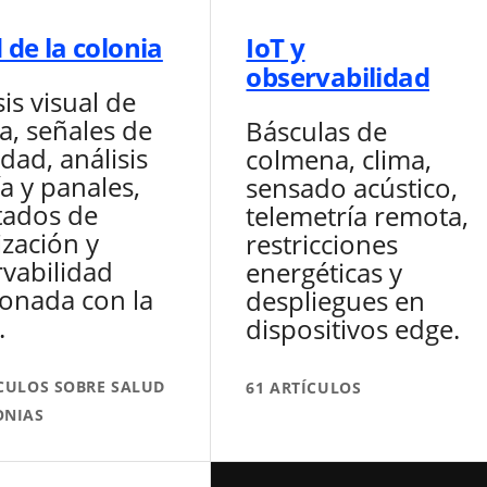
 de la colonia
IoT y
observabilidad
sis visual de
a, señales de
Básculas de
dad, análisis
colmena, clima,
ía y panales,
sensado acústico,
tados de
telemetría remota,
ización y
restricciones
vabilidad
energéticas y
ionada con la
despliegues en
.
dispositivos edge.
ÍCULOS SOBRE SALUD
61 ARTÍCULOS
ONIAS