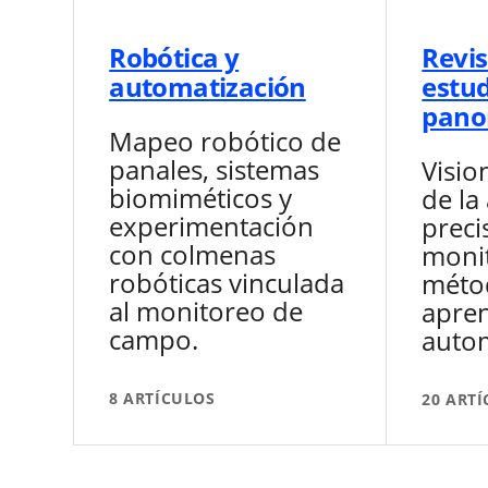
Robótica y
Revis
automatización
estud
pano
Mapeo robótico de
panales, sistemas
Visio
biomiméticos y
de la
experimentación
preci
con colmenas
monit
robóticas vinculada
méto
al monitoreo de
apren
campo.
autom
8 ARTÍCULOS
20 ART