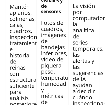
visuales y
La visión
Mantén
de
por
sensores
apiarios,
computador
colmenas,
Fotos de
la
cajas,
cuadros,
analítica
cuadros,
imágenes
de
inspecciones,
de
series
tratamientos
bandejas
temporales,
e
inferiores,
las
historial
vídeo de
alertas y
de
piquera,
las
reinas
peso,
sugerencias
con
temperatura,
de IA
estructura
humedad
ayudan
suficiente
y
a decidir
para
métricas
cuándo
análisis
de
inspeccionar
posteriores.