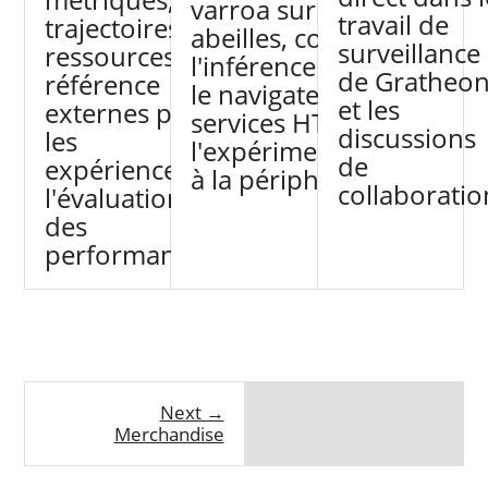
varroa sur les
travail de
trajectoires et
abeilles, couvrant
surveillance
ressources de
l'inférence dans
de Gratheo
référence
le navigateur, les
et les
externes pour
services HTTP et
discussions
les
l'expérimentation
de
expériences et
à la périphérie.
collaboratio
l'évaluation
des
performances.
Next →
Merchandise