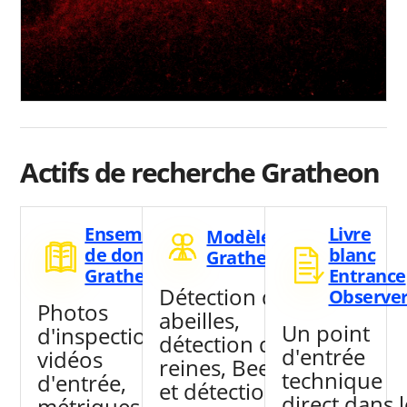
Actifs de recherche Gratheon
Ensembles
Livre
Modèles
de données
blanc
Gratheon
Gratheon
Entrance
Détection des
Observe
Photos
abeilles,
Un point
d'inspection,
détection des
d'entrée
vidéos
reines, BeePose
technique
d'entrée,
et détection du
direct dans l
métriques,