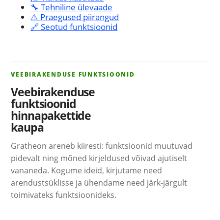
🔧 Tehniline ülevaade
⚠️ Praegused piirangud
🔗 Seotud funktsioonid
VEEBIRAKENDUSE FUNKTSIOONID
Veebirakenduse
funktsioonid
hinnapakettide
kaupa
Gratheon areneb kiiresti: funktsioonid muutuvad
pidevalt ning mõned kirjeldused võivad ajutiselt
vananeda. Kogume ideid, kirjutame need
arendustsüklisse ja ühendame need järk-järgult
toimivateks funktsioonideks.