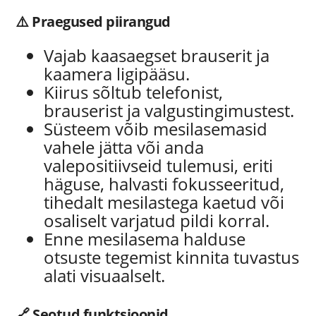
⚠️ Praegused piirangud
Vajab kaasaegset brauserit ja
kaamera ligipääsu.
Kiirus sõltub telefonist,
brauserist ja valgustingimustest.
Süsteem võib mesilasemasid
vahele jätta või anda
valepositiivseid tulemusi, eriti
häguse, halvasti fokusseeritud,
tihedalt mesilastega kaetud või
osaliselt varjatud pildi korral.
Enne mesilasema halduse
otsuste tegemist kinnita tuvastus
alati visuaalselt.
🔗 Seotud funktsioonid