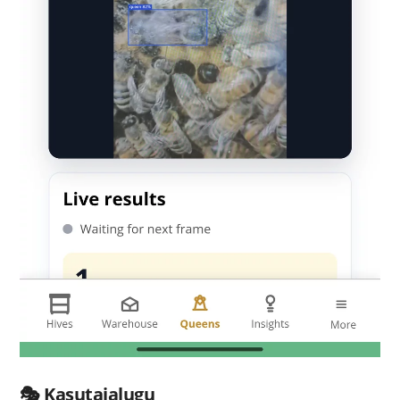
🎭 Kasutajalugu