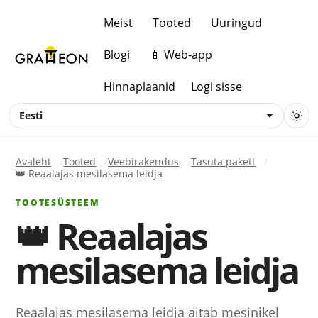
Meist
Tooted
Uuringud
Blogi
📱 Web-app
Hinnaplaanid
Logi sisse
Eesti
Avaleht
Tooted
Veebirakendus
Tasuta pakett
👑 Reaalajas mesilasema leidja
TOOTESÜSTEEM
👑 Reaalajas
mesilasema leidja
Reaalajas mesilasema leidja aitab mesinikel