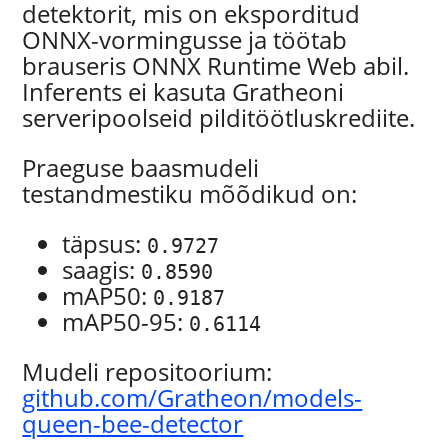
detektorit, mis on eksporditud
ONNX-vormingusse ja töötab
brauseris ONNX Runtime Web abil.
Inferents ei kasuta Gratheoni
serveripoolseid pilditöötluskrediite.
Praeguse baasmudeli
testandmestiku mõõdikud on:
täpsus:
0.9727
saagis:
0.8590
mAP50:
0.9187
mAP50-95:
0.6114
Mudeli repositoorium:
github.com/Gratheon/models-
queen-bee-detector