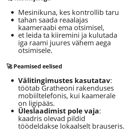
Mesinikuna, kes kontrollib taru
tahan saada reaalajas
kaameraabi ema otsimisel,
et leida ta kiiremini ja kulutada
iga raami juures vähem aega
otsimisele.
🚀 Peamised eelised
Välitingimustes kasutatav
:
töötab Gratheoni rakenduses
mobiiltelefonis, kui kaamerale
on ligipääs.
Üleslaadimist pole vaja
:
kaadris olevad pildid
töödeldakse lokaalselt brauseris.