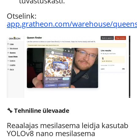
tuvastuskasti.
Otselink:
app.gratheon.com/warehouse/queens
🔧 Tehniline ülevaade
Reaalajas mesilasema leidja kasutab
YOLOv8 nano mesilasema