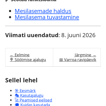
Mesilasemade haldus
Mesilasema tuvastamine
Viimati uuendatud
: 8. juuni 2026
← Eelmine
Järgmine →
🍭 Söötmise ajalugu
📅 Varroa ravipäevik
Sellel lehel
🎯 Eesmärk
🎭 Kasutajalugu
🚀 Peamised eelised
🎓 Kuidas kasutada