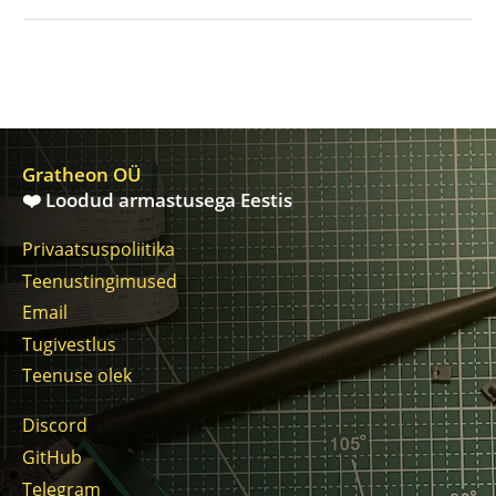
Gratheon OÜ
❤️ Loodud armastusega Eestis
Privaatsuspoliitika
Teenustingimused
Email
Tugivestlus
Teenuse olek
Discord
GitHub
Telegram